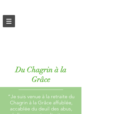
Du Chagrin à la
Grâce
“
Je suis venue à la retraite du
Chagrin à la Grâce affublée,
accablée du deuil des abus,