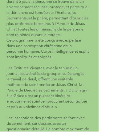
durant 5 jours la personne se trouve dans un
environnement sécurisé, protégé, et parce que
la démarche est fondée sur l’Ecriture, les
Sacrements, et la prière, permettant d’ouvrir les
plus profondes blessures à l'Amour de Jésus-
Christ.Toutes les dimensions de la personne
sont rejointes durant la retraite.
Ce programme a été conçu avec expertise
dans une conception chrétienne de la
personne humaine. Corps, intelligence et esprit
sont impliqués et soignés.
Les Ecritures Vivantes, avec la tenue d’un
journal, les activités de groupe, les échanges,
le travail de deuil, offrent une véritable
méthode de soin fondée en Jésus-Christ, la
Parole de Dieu et les Sacrements. « Du Chagrin
à la Grâce » est un puissant itinéraire
émotionnel et spirituel, procurant sécurité, joie
et paix aux victimes d’abus. »
Les inscriptions des participants se font avec
discernement, sur dossier, avec un
questionnaire détaillé. Le nombre maximum de
participants est de 18. La première en France