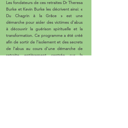
Les fondateurs de ces retraites Dr Theresa
Burke et Kevin Burke les décrivent ainsi: «
Du Chagrin à la Grâce » est une
démarche pour aider des victimes d’abus
à découvrir la guérison spirituelle et la
transformation. Ce programme a été créé
afin de sortir de l’isolement et des secrets
de l’abus au cours d’une démarche de
retraite entièrement centrée sur la
Personne et la présence de Jésus-Christ,
le Médecin Divin. En entrant dans un
voyage intime et puissant au travers des
Mystères Douloureux, les participants sont
délicatement invités à unir leur propre
souffrance, à celle de la Passion de Jésus.
En parcourant le mystère pascal de leur
propre vie, ils vont aussi
arriver à partager
la vie nouvelle de Sa Résurrection.