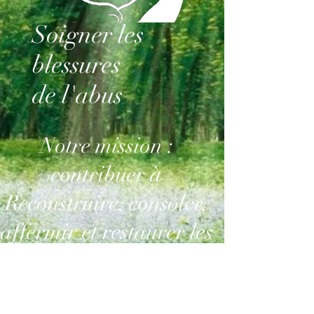
Soigner les
blessures
de l'abus
Notre mission :
contribuer à
Reconstruire, consoler,
affermir et restaurer les
victimes d'abus dans
leur dignité originelle